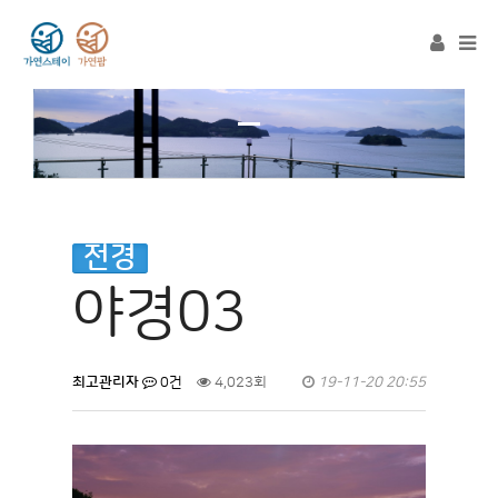
Tog
navi
전경
야경03
최고관리자
0건
4,023회
19-11-20 20:55