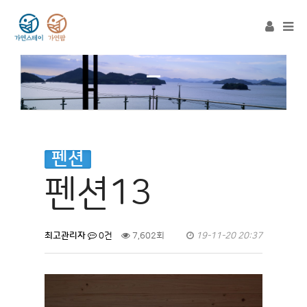
Tog
navi
펜션
펜션13
최고관리자
0건
7,602회
19-11-20 20:37